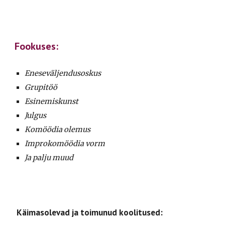
Fookuses:
Eneseväljendusoskus
Grupitöö
Esinemiskunst
Julgus
Komöödia olemus
Improkomöödia vorm
Ja palju muud
Käimasolevad ja toimunud koolitused: