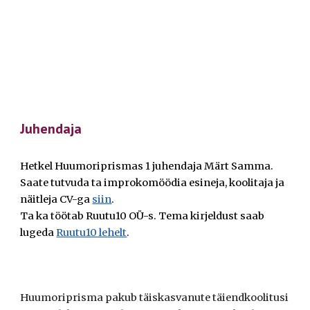
Juhendaja
Hetkel Huumoriprismas 1 juhendaja Märt Samma.
Saate tutvuda ta improkomöödia esineja, koolitaja ja
näitleja CV-ga
siin
.
Ta ka töötab Ruutu10 OÜ-s. Tema kirjeldust saab
lugeda
Ruutu10 lehelt
.
Huumoriprisma pakub täiskasvanute täiendkoolitusi