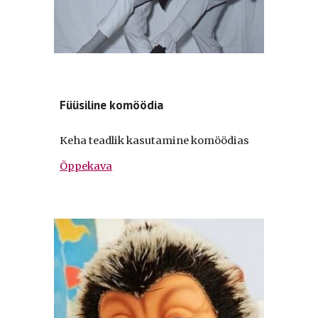
Füüsiline komöödia
Keha teadlik kasutamine komöödias
Õppekava