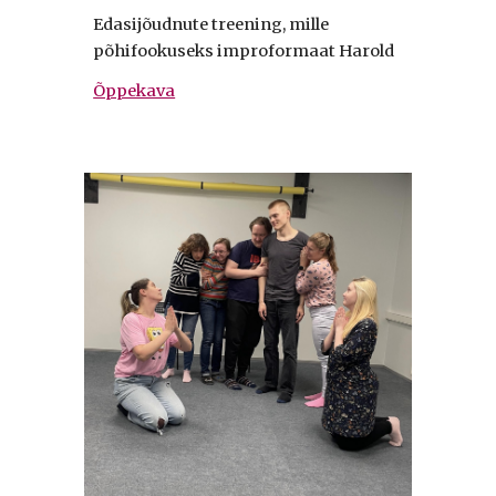
Edasijõudnute treening, mille
põhifookuseks improformaat Harold
Õppekava