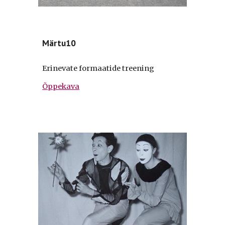
Märtu10
Erinevate formaatide treening
Õppekava